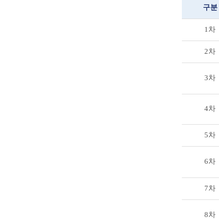
구분
1차
2차
3차
4차
5차
6차
7차
8차