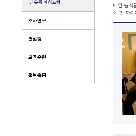
신유통 아침포럼
매월 농식품
이 한 자리
조사연구
컨설팅
교육훈련
홍보출판