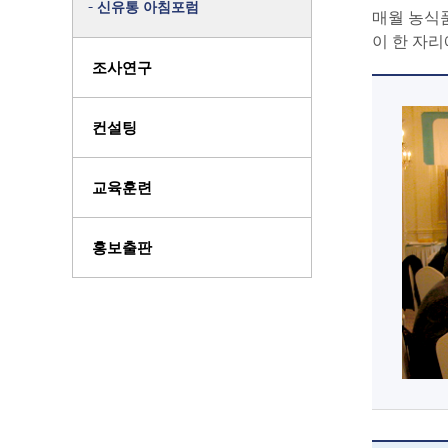
신유통 아침포럼
매월 농식품
이 한 자리
조사연구
컨설팅
교육훈련
홍보출판