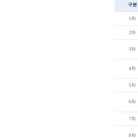
구분
1차
2차
3차
4차
5차
6차
7차
8차