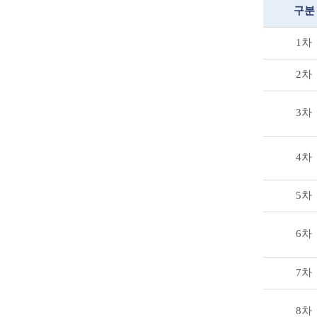
구분
1차
2차
3차
4차
5차
6차
7차
8차