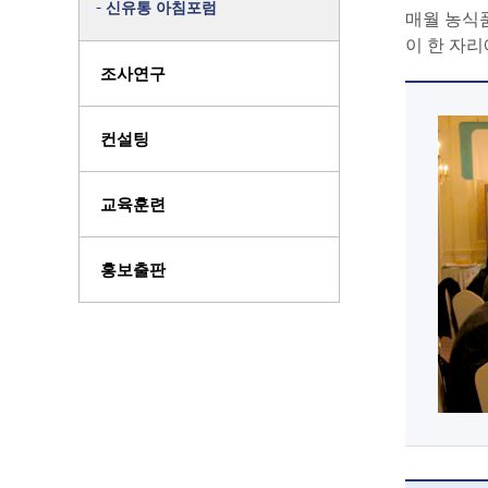
신유통 아침포럼
매월 농식품
이 한 자리
조사연구
컨설팅
교육훈련
홍보출판