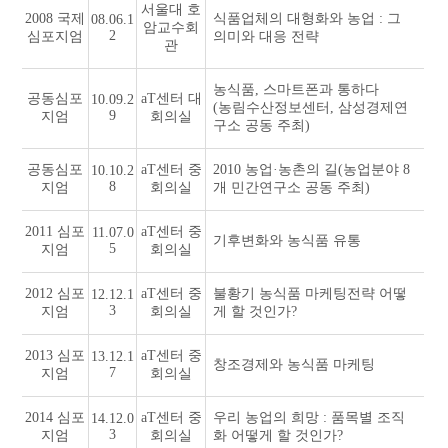
서울대 호
2008 국제
식품업체의 대형화와 농업 : 그
08.06.1
암교수회
2
심포지엄
의미와 대응 전략
관
농식품, 스마트폰과 통하다
공동심포
aT센터 대
10.09.2
(농림수산정보센터, 삼성경제연
9
지엄
회의실
구소 공동 주최)
공동심포
aT센터 중
2010 농업·농촌의 길(농업분야 8
10.10.2
8
지엄
회의실
개 민간연구소 공동 주최)
2011 심포
aT센터 중
11.07.0
기후변화와 농식품 유통
5
지엄
회의실
2012 심포
aT센터 중
불황기 농식품 마케팅전략 어떻
12.12.1
3
지엄
회의실
게 할 것인가?
2013 심포
aT센터 중
13.12.1
창조경제와 농식품 마케팅
7
지엄
회의실
2014 심포
aT센터 중
우리 농업의 희망 : 품목별 조직
14.12.0
3
지엄
회의실
화 어떻게 할 것인가?