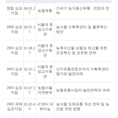
창립 심포
21세기 농식품신유통 : 전망과 전
00.01.2
농협유통
7
지엄
략
서울대 호
2000 심포
농식품 수확후관리 및 물류혁신
00.07.2
암교수회
1
지엄
방안
관
서울대 호
2001 심포
농축수산물 상품성 제고를 위한
01.08.2
암교수회
3
지엄
포장혁신 및 표준화 전략
관
서울대 호
2002 심포
산지유통전문조직의 수확후관리
02.07.2
암교수회
6
지엄
평가와 발전과제
관
2003 심포
농협서울
03.07.2
농협유통사업의 발전전략과 과제
2
지엄
지역본부
2005 국제
aT센터 대
농식품 도매유통 개선 전략 및 농
05.05.0
6
심포지엄
회의실
안법 개정 방향