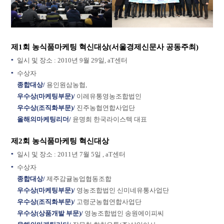
제1회 농식품마케팅 혁신대상(서울경제신문사 공동주최)
일시 및 장소 : 2010년 9월 29일, aT센터
수상자
종합대상/
용인원삼농협,
우수상(마케팅부문)/
이레유통영농조합법인
우수상(조직화부문)/
진주농협연합사업단
올해의마케팅리더/
윤명희 한국라이스텍 대표
제2회 농식품마케팅 혁신대상
일시 및 장소 : 2011년 7월 5일 , aT센터
수상자
종합대상/
제주감귤농업협동조합
우수상(마케팅부문)/
영농조합법인 신미네유통사업단
우수상(조직화부문)/
고령군농협연합사업단
우수상(상품개발 부문)/
영농조합법인 송원에이피씨