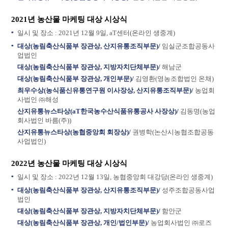
2021년 농산물 마케팅 대상 시상식
일시 및 장소 : 2021년 12월 9일, aT센터(온라인 생중계)
대상(농림축산식품부 장관상, 산지유통조직부문)/
임실군조합공동사
업법인
대상(농림축산식품부 장관상, 지방자치단체부문)/
해남군
대상(농림축산식품부 장관상, 개인부문)/
김영환(영농조합법인 온채)
최우수상(농식품신유통연구원 이사장상, 산지유통조직부문)/
농업회
사법인 ㈜해성
산지유통뉴스타상(aT한국농수산식품유통공사 사장상)/
김동명(농업
회사법인 바름(주))
산지유통뉴스타상(농협중앙회 회장상)/
권병학(논산시농협조합공동
사업법인)
2022년 농산물 마케팅 대상 시상식
일시 및 장소 : 2022년 12월 13일, 농협중앙회 대강당(온라인 생중계)
대상(농림축산식품부 장관상, 산지유통조직부문)/
성주조합공동사업
법인
대상(농림축산식품부 장관상, 지방자치단체부문)/
함안군
대상(농림축산식품부 장관상, 개인/법인부문)/
농업회사법인 ㈜로즈