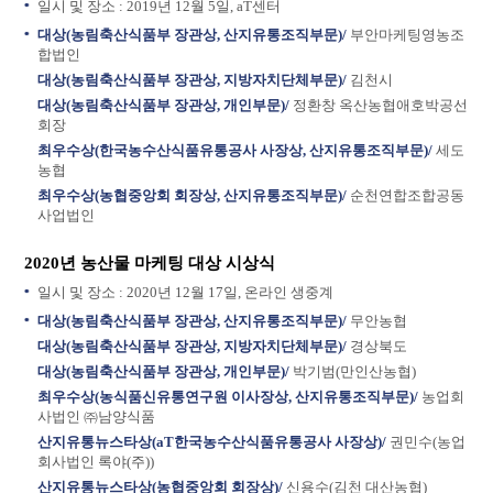
일시 및 장소 : 2019년 12월 5일, aT센터
대상(농림축산식품부 장관상, 산지유통조직부문)/
부안마케팅영농조
합법인
대상(농림축산식품부 장관상, 지방자치단체부문)/
김천시
대상(농림축산식품부 장관상, 개인부문)/
정환창 옥산농협애호박공선
회장
최우수상(한국농수산식품유통공사 사장상, 산지유통조직부문)/
세도
농협
최우수상(농협중앙회 회장상, 산지유통조직부문)/
순천연합조합공동
사업법인
2020년 농산물 마케팅 대상 시상식
일시 및 장소 : 2020년 12월 17일, 온라인 생중계
대상(농림축산식품부 장관상, 산지유통조직부문)/
무안농협
대상(농림축산식품부 장관상, 지방자치단체부문)/
경상북도
대상(농림축산식품부 장관상, 개인부문)/
박기범(만인산농협)
최우수상(농식품신유통연구원 이사장상, 산지유통조직부문)/
농업회
사법인 ㈜남양식품
산지유통뉴스타상(aT한국농수산식품유통공사 사장상)/
권민수(농업
회사법인 록야(주))
산지유통뉴스타상(농협중앙회 회장상)/
신용수(김천 대산농협)