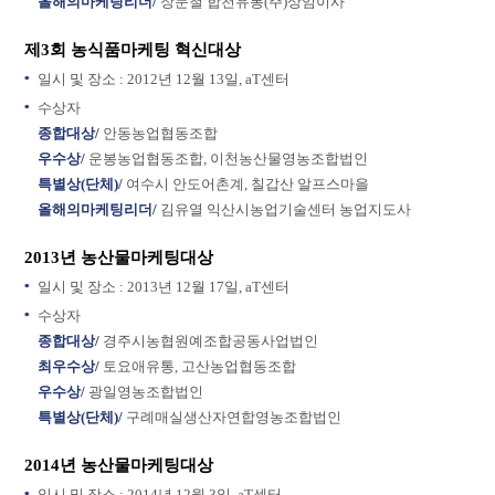
올해의마케팅리더/
장문철 합천유통(주)상임이사
제3회 농식품마케팅 혁신대상
일시 및 장소 : 2012년 12월 13일, aT센터
수상자
종합대상/
안동농업협동조합
우수상/
운봉농업협동조합, 이천농산물영농조합법인
특별상(단체)/
여수시 안도어촌계, 칠갑산 알프스마을
올해의마케팅리더/
김유열 익산시농업기술센터 농업지도사
2013년 농산물마케팅대상
일시 및 장소 : 2013년 12월 17일, aT센터
수상자
종합대상/
경주시농협원예조합공동사업법인
최우수상/
토요애유통, 고산농업협동조합
우수상/
광일영농조합법인
특별상(단체)/
구례매실생산자연합영농조합법인
2014년 농산물마케팅대상
일시 및 장소 : 2014년 12월 3일, aT센터