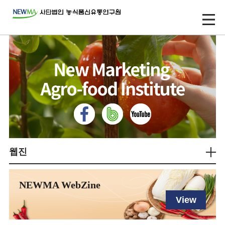
웹진
NEWMA WebZine
View