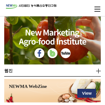
웹진
NEWMA WebZine
View