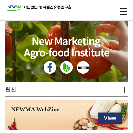
웹진
NEWMA WebZine
View