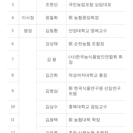
3
조현선
국민농업포럼 상임대표
4
이사장
원철희
前 농협중앙회장
5
원장
김동환
안양대학교 명예교수
6
강성채
前 순천농협 조합장
(사)한국농식품법인연합회 회
7
강 용
장
8
김건희
덕성여자대학교 총장
前 한국식품연구원 선임연구
9
김병삼
위원
10
김삼수
충북대학교 겸임교수
11
김용택
前 농협대학 학장
12
김재호
춘천 신북농협 조합장