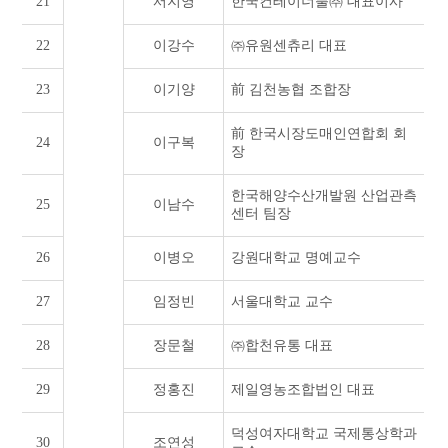
21
서지영
한국컨테이너풀㈜ 대표이사
22
이강수
㈜유원센츄리 대표
23
이기양
前 김천농협 조합장
前 한국시장도매인연합회 회
24
이구복
장
한국해양수산개발원 산업관측
25
이남수
센터 팀장
26
이병오
강원대학교 명예교수
27
임정빈
서울대학교 교수
28
장문철
㈜합천유통 대표
29
정홍진
제일영농조합법인 대표
덕성여자대학교 국제통상학과
30
조연성