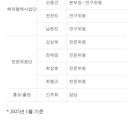
선종근
본부장 / 연구위원
해외협력사업단
전찬익
연구위원
남현진
연구위원
강성욱
전문위원
전제영
전문위원
전문위원단
최장호
전문위원
최형규
전문위원
홍보/출판
신주희
담당
* 2025년 1월 기준