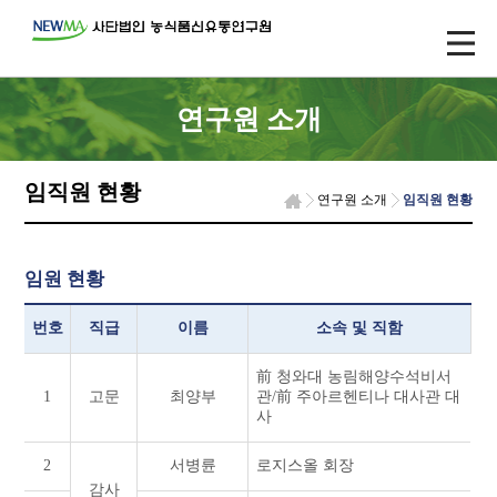
연구원 소개
임직원 현황
연구원 소개
임직원 현황
임원 현황
번호
직급
이름
소속 및 직함
前 청와대 농림해양수석비서
1
고문
최양부
관/前 주아르헨티나 대사관 대
사
2
서병륜
로지스올 회장
감사