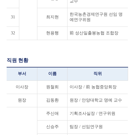
교수
한국농촌경제연구원 선임 명
31
최지현
예연구위원
32
현용행
前 성산일출봉농협 조합장
직원 현황
부서
이름
직위
이사장
원철희
이사장 / 前 농협중앙회장
원장
김동환
원장 / 안양대학교 명예 교수
주신애
기획조사실장 / 연구위원
신승주
팀장 / 선임연구원