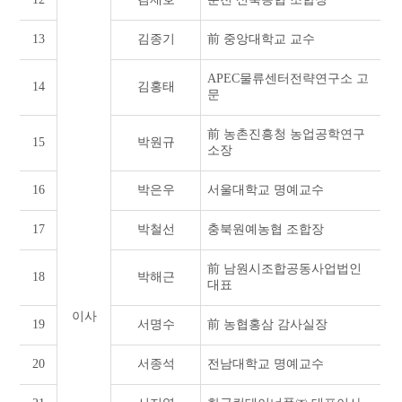
13
김종기
前 중앙대학교 교수
APEC물류센터전략연구소 고
14
김홍태
문
前 농촌진흥청 농업공학연구
15
박원규
소장
16
박은우
서울대학교 명예교수
17
박철선
충북원예농협 조합장
前 남원시조합공동사업법인
18
박해근
대표
이사
19
서명수
前 농협홍삼 감사실장
20
서종석
전남대학교 명예교수