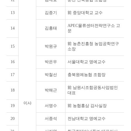
13
김종기
前 중앙대학교 교수
APEC물류센터전략연구소 고
14
김홍태
문
前 농촌진흥청 농업공학연구
15
박원규
소장
16
박은우
서울대학교 명예교수
17
박철선
충북원예농협 조합장
前 남원시조합공동사업법인
18
박해근
대표
이사
19
서명수
前 농협홍삼 감사실장
20
서종석
전남대학교 명예교수