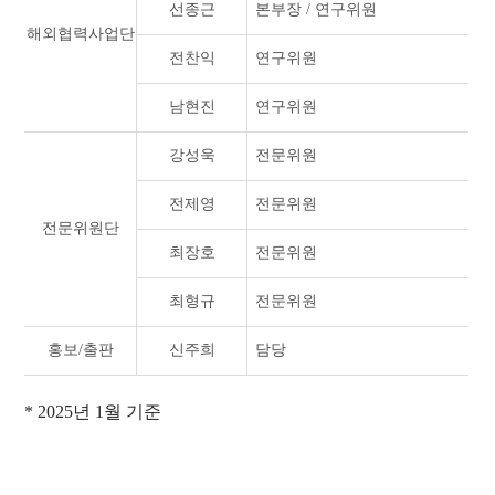
선종근
본부장 / 연구위원
해외협력사업단
전찬익
연구위원
남현진
연구위원
강성욱
전문위원
전제영
전문위원
전문위원단
최장호
전문위원
최형규
전문위원
홍보/출판
신주희
담당
* 2025년 1월 기준