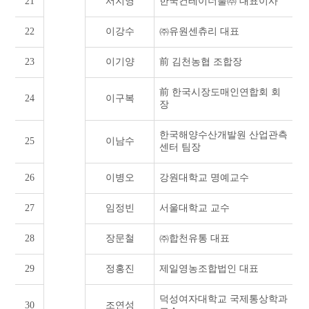
21
서지영
한국컨테이너풀㈜ 대표이사
22
이강수
㈜유원센츄리 대표
23
이기양
前 김천농협 조합장
前 한국시장도매인연합회 회
24
이구복
장
한국해양수산개발원 산업관측
25
이남수
센터 팀장
26
이병오
강원대학교 명예교수
27
임정빈
서울대학교 교수
28
장문철
㈜합천유통 대표
29
정홍진
제일영농조합법인 대표
덕성여자대학교 국제통상학과
30
조연성