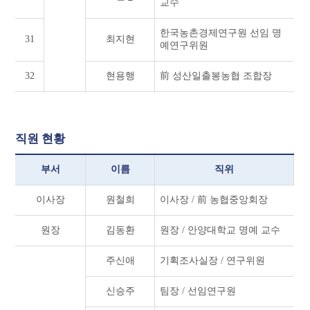
교수
한국농촌경제연구원 선임 명
31
최지현
예연구위원
32
현용행
前 성산일출봉농협 조합장
직원 현황
부서
이름
직위
이사장
원철희
이사장 / 前 농협중앙회장
원장
김동환
원장 / 안양대학교 명예 교수
주신애
기획조사실장 / 연구위원
신승주
팀장 / 선임연구원