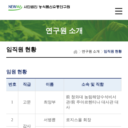
연구원 소개
임직원 현황
연구원 소개
임직원 현황
임원 현황
번호
직급
이름
소속 및 직함
前 청와대 농림해양수석비서
1
고문
최양부
관/前 주아르헨티나 대사관 대
사
2
서병륜
로지스올 회장
감사