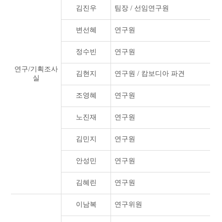
김진우
팀장 / 선임연구원
변선혜
연구원
정수빈
연구원
연구/기획조사
김현지
연구원 / 캄보디아 파견
실
조영혜
연구원
노진재
연구원
김민지
연구원
안성민
연구원
김혜린
연구원
이남복
연구위원