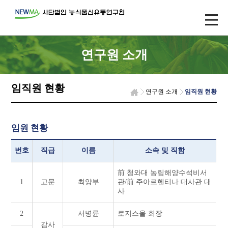
연구원 소개
임직원 현황
연구원 소개
임직원 현황
임원 현황
번호
직급
이름
소속 및 직함
前 청와대 농림해양수석비서
1
고문
최양부
관/前 주아르헨티나 대사관 대
사
2
서병륜
로지스올 회장
감사