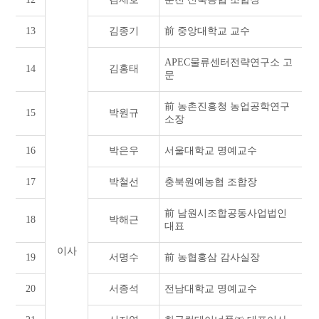
13
김종기
前 중앙대학교 교수
APEC물류센터전략연구소 고
14
김홍태
문
前 농촌진흥청 농업공학연구
15
박원규
소장
16
박은우
서울대학교 명예교수
17
박철선
충북원예농협 조합장
前 남원시조합공동사업법인
18
박해근
대표
이사
19
서명수
前 농협홍삼 감사실장
20
서종석
전남대학교 명예교수