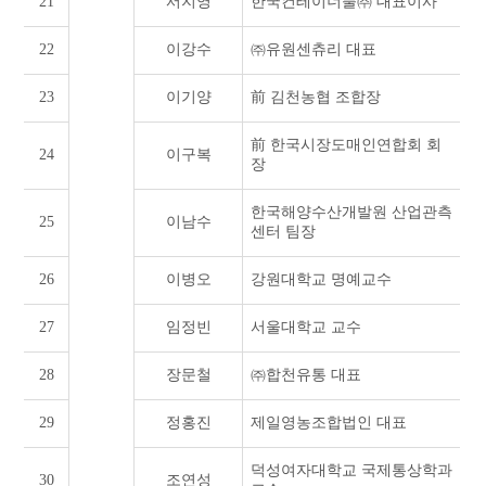
21
서지영
한국컨테이너풀㈜ 대표이사
22
이강수
㈜유원센츄리 대표
23
이기양
前 김천농협 조합장
前 한국시장도매인연합회 회
24
이구복
장
한국해양수산개발원 산업관측
25
이남수
센터 팀장
26
이병오
강원대학교 명예교수
27
임정빈
서울대학교 교수
28
장문철
㈜합천유통 대표
29
정홍진
제일영농조합법인 대표
덕성여자대학교 국제통상학과
30
조연성