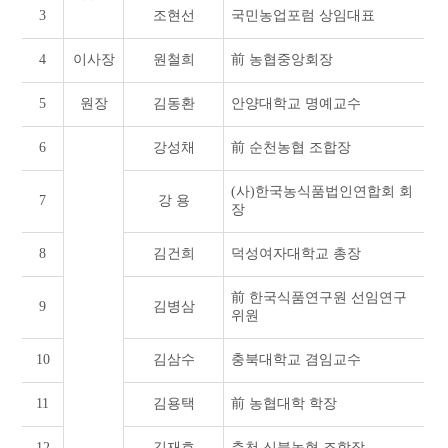
3
조현선
국민농업포럼 상임대표
4
이사장
원철희
前 농협중앙회장
5
원장
김동환
안양대학교 명예교수
6
강성채
前 순천농협 조합장
(사)한국농식품법인연합회 회
7
강 용
장
8
김건희
덕성여자대학교 총장
前 한국식품연구원 선임연구
9
김병삼
위원
10
김삼수
충북대학교 겸임교수
11
김용택
前 농협대학 학장
12
김재호
춘천 신북농협 조합장