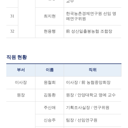
교수
한국농촌경제연구원 선임 명
31
최지현
예연구위원
32
현용행
前 성산일출봉농협 조합장
직원 현황
부서
이름
직위
이사장
원철희
이사장 / 前 농협중앙회장
원장
김동환
원장 / 안양대학교 명예 교수
주신애
기획조사실장 / 연구위원
신승주
팀장 / 선임연구원