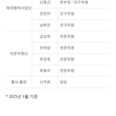
선종근
본부장 / 연구위원
해외협력사업단
전찬익
연구위원
남현진
연구위원
강성욱
전문위원
전제영
전문위원
전문위원단
최장호
전문위원
최형규
전문위원
홍보/출판
신주희
담당
* 2025년 1월 기준