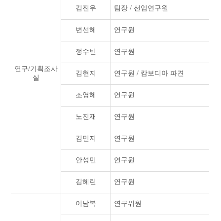
김진우
팀장 / 선임연구원
변선혜
연구원
정수빈
연구원
연구/기획조사
김현지
연구원 / 캄보디아 파견
실
조영혜
연구원
노진재
연구원
김민지
연구원
안성민
연구원
김혜린
연구원
이남복
연구위원