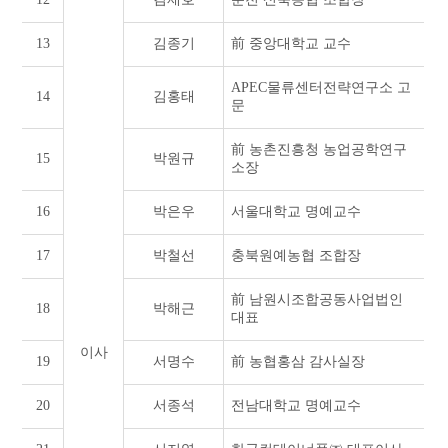
13
김종기
前 중앙대학교 교수
APEC물류센터전략연구소 고
14
김홍태
문
前 농촌진흥청 농업공학연구
15
박원규
소장
16
박은우
서울대학교 명예교수
17
박철선
충북원예농협 조합장
前 남원시조합공동사업법인
18
박해근
대표
이사
19
서명수
前 농협홍삼 감사실장
20
서종석
전남대학교 명예교수