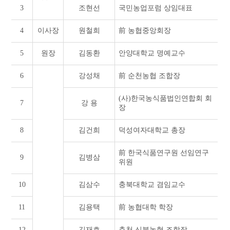
3
조현선
국민농업포럼 상임대표
4
이사장
원철희
前 농협중앙회장
5
원장
김동환
안양대학교 명예교수
6
강성채
前 순천농협 조합장
(사)한국농식품법인연합회 회
7
강 용
장
8
김건희
덕성여자대학교 총장
前 한국식품연구원 선임연구
9
김병삼
위원
10
김삼수
충북대학교 겸임교수
11
김용택
前 농협대학 학장
12
김재호
춘천 신북농협 조합장