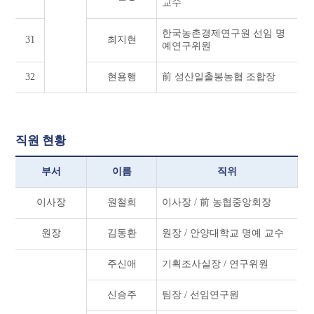
교수
한국농촌경제연구원 선임 명
31
최지현
예연구위원
32
현용행
前 성산일출봉농협 조합장
직원 현황
부서
이름
직위
이사장
원철희
이사장 / 前 농협중앙회장
원장
김동환
원장 / 안양대학교 명예 교수
주신애
기획조사실장 / 연구위원
신승주
팀장 / 선임연구원