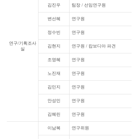
김진우
팀장 / 선임연구원
변선혜
연구원
정수빈
연구원
연구/기획조사
김현지
연구원 / 캄보디아 파견
실
조영혜
연구원
노진재
연구원
김민지
연구원
안성민
연구원
김혜린
연구원
이남복
연구위원