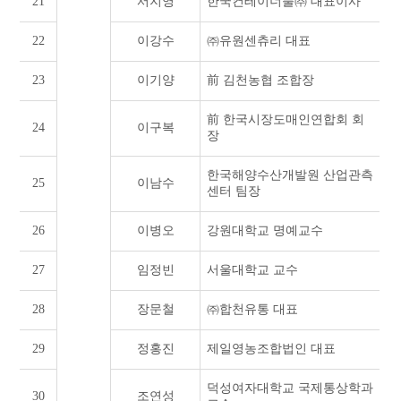
21
서지영
한국컨테이너풀㈜ 대표이사
22
이강수
㈜유원센츄리 대표
23
이기양
前 김천농협 조합장
前 한국시장도매인연합회 회
24
이구복
장
한국해양수산개발원 산업관측
25
이남수
센터 팀장
26
이병오
강원대학교 명예교수
27
임정빈
서울대학교 교수
28
장문철
㈜합천유통 대표
29
정홍진
제일영농조합법인 대표
덕성여자대학교 국제통상학과
30
조연성