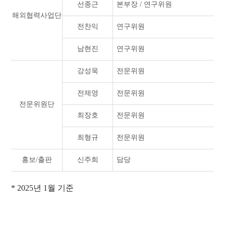
선종근
본부장 / 연구위원
해외협력사업단
전찬익
연구위원
남현진
연구위원
강성욱
전문위원
전제영
전문위원
전문위원단
최장호
전문위원
최형규
전문위원
홍보/출판
신주희
담당
* 2025년 1월 기준