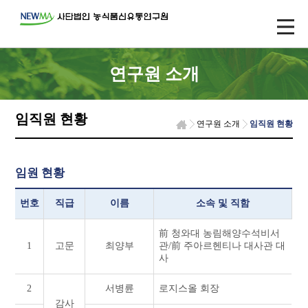
연구원 소개
임직원 현황
연구원 소개
임직원 현황
임원 현황
번호
직급
이름
소속 및 직함
前 청와대 농림해양수석비서
1
고문
최양부
관/前 주아르헨티나 대사관 대
사
2
서병륜
로지스올 회장
감사