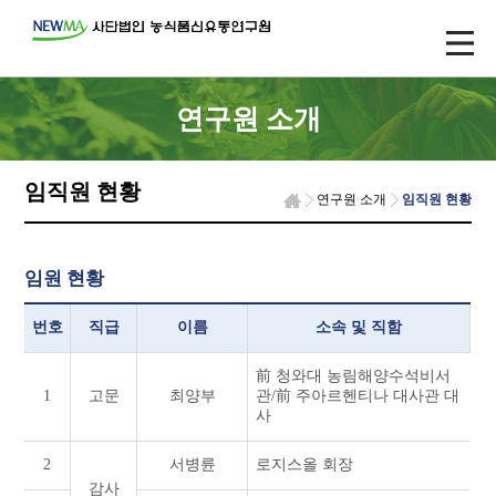
연구원 소개
임직원 현황
연구원 소개
임직원 현황
임원 현황
번호
직급
이름
소속 및 직함
前 청와대 농림해양수석비서
1
고문
최양부
관/前 주아르헨티나 대사관 대
사
2
서병륜
로지스올 회장
감사