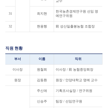
교수
한국농촌경제연구원 선임 명
31
최지현
예연구위원
32
현용행
前 성산일출봉농협 조합장
직원 현황
부서
이름
직위
이사장
원철희
이사장 / 前 농협중앙회장
원장
김동환
원장 / 안양대학교 명예 교수
주신애
기획조사실장 / 연구위원
신승주
팀장 / 선임연구원