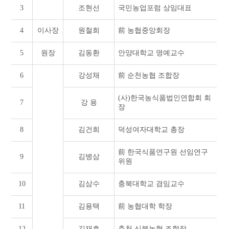
3
조현선
국민농업포럼 상임대표
4
이사장
원철희
前 농협중앙회장
5
원장
김동환
안양대학교 명예교수
6
강성채
前 순천농협 조합장
(사)한국농식품법인연합회 회
7
강 용
장
8
김건희
덕성여자대학교 총장
前 한국식품연구원 선임연구
9
김병삼
위원
10
김삼수
충북대학교 겸임교수
11
김용택
前 농협대학 학장
12
김재호
춘천 신북농협 조합장