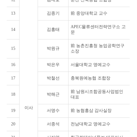
13
김종기
前 중앙대학교 교수
APEC물류센터전략연구소 고
14
김홍태
문
前 농촌진흥청 농업공학연구
15
박원규
소장
16
박은우
서울대학교 명예교수
17
박철선
충북원예농협 조합장
前 남원시조합공동사업법인
18
박해근
대표
이사
19
서명수
前 농협홍삼 감사실장
20
서종석
전남대학교 명예교수