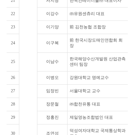
21
서지영
한국컨테이너풀㈜ 대표이사
22
이강수
㈜유원센츄리 대표
23
이기양
前 김천농협 조합장
前 한국시장도매인연합회 회
24
이구복
장
한국해양수산개발원 산업관측
25
이남수
센터 팀장
26
이병오
강원대학교 명예교수
27
임정빈
서울대학교 교수
28
장문철
㈜합천유통 대표
29
정홍진
제일영농조합법인 대표
덕성여자대학교 국제통상학과
30
조연성