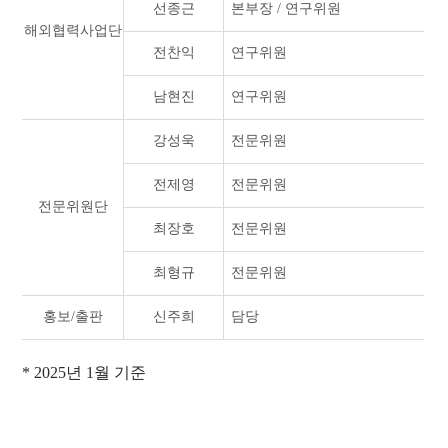
선종근
본부장 / 연구위원
해외협력사업단
전찬익
연구위원
남현진
연구위원
강성욱
전문위원
전제영
전문위원
전문위원단
최장호
전문위원
최형규
전문위원
홍보/출판
신주희
담당
* 2025년 1월 기준