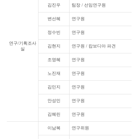
김진우
팀장 / 선임연구원
변선혜
연구원
정수빈
연구원
연구/기획조사
김현지
연구원 / 캄보디아 파견
실
조영혜
연구원
노진재
연구원
김민지
연구원
안성민
연구원
김혜린
연구원
이남복
연구위원