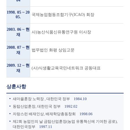
04
1998. 05 ~ 20
국제농업협동조합기구(ICAO) 회장
05.
2003. 06 ~ 현
사)농산식품신유통연구원 이사장
재
2008. 07 ~ 현
법무법인 화평 상임고문
재
2009. 12 ~ 현
(사)식생활교육국민네트워크 공동대표
재
상훈사항
새마을훈장 노력장 , 대한민국 정부
1984.10
동탑산업훈장, 대한민국 정부
1992.02
자랑스런 배재인상, 배재학당총동창회
1998.06
제2회 농업인의 날 금탑산업훈장(농업 유통혁신에 기여한 공로),
대한민국정부
1997.11