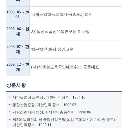
04
1998. 05 ~ 20
국제농업협동조합기구(ICAO) 회장
05.
2003. 06 ~ 현
사)농산식품신유통연구원 이사장
재
2008. 07 ~ 현
법무법인 화평 상임고문
재
2009. 12 ~ 현
(사)식생활교육국민네트워크 공동대표
재
상훈사항
새마을훈장 노력장 , 대한민국 정부
1984.10
동탑산업훈장, 대한민국 정부
1992.02
자랑스런 배재인상, 배재학당총동창회
1998.06
제2회 농업인의 날 금탑산업훈장(농업 유통혁신에 기여한 공로),
대한민국정부
1997.11