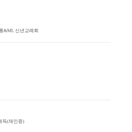
통&ML 신년교례회
득(재인증)