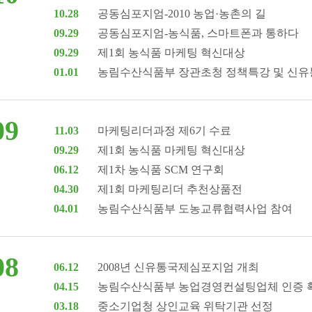
10.28
공동심포지엄-2010 농업·농촌의 길
09.29
공동심포지엄-농식품, 스마트폰과 통하다
09.29
제1회 농식품 마케팅 혁신대상
01.01
농림수산식품부 장관초청 정책특강 및 신유
09
11.03
마케팅리더과정 제6기 수료
09.29
제1회 농식품 마케팅 혁신대상
06.12
제1차 농식품 SCM 연구회
04.30
제1회 마케팅리더 추천상품전
04.01
농림수산식품부 도농교류협력사업 참여
08
06.12
2008년 신유통국제심포지엄 개최
04.15
농림수산식품부 농업경영컨설팅업체 인증 획
03.18
중소기업청 상인교육 위탁기관 선정