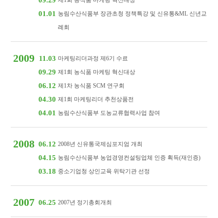
09.29
제1회 농식품 마케팅 혁신대상
01.01
농림수산식품부 장관초청 정책특강 및 신유통&ML 신년교
례회
2009
11.03
마케팅리더과정 제6기 수료
09.29
제1회 농식품 마케팅 혁신대상
06.12
제1차 농식품 SCM 연구회
04.30
제1회 마케팅리더 추천상품전
04.01
농림수산식품부 도농교류협력사업 참여
2008
06.12
2008년 신유통국제심포지엄 개최
04.15
농림수산식품부 농업경영컨설팅업체 인증 획득(재인증)
03.18
중소기업청 상인교육 위탁기관 선정
2007
06.25
2007년 정기총회개최