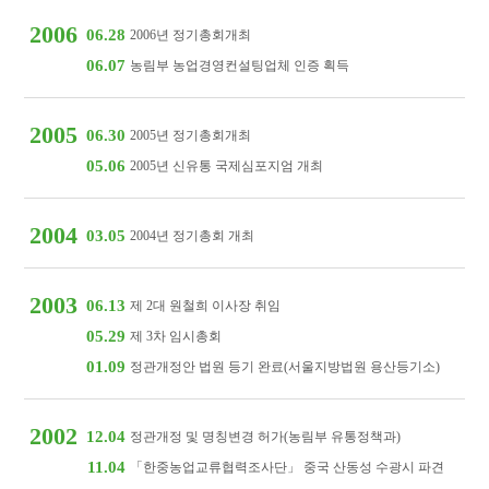
2006
06.28
2006년 정기총회개최
06.07
농림부 농업경영컨설팅업체 인증 획득
2005
06.30
2005년 정기총회개최
05.06
2005년 신유통 국제심포지엄 개최
2004
03.05
2004년 정기총회 개최
2003
06.13
제 2대 원철희 이사장 취임
05.29
제 3차 임시총회
01.09
정관개정안 법원 등기 완료(서울지방법원 용산등기소)
2002
12.04
정관개정 및 명칭변경 허가(농림부 유통정책과)
11.04
「한중농업교류협력조사단」 중국 산동성 수광시 파견