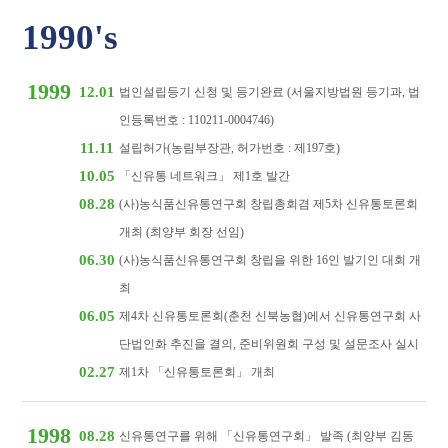
1990's
1999
12.01
법인설립등기 신청 및 등기완료 (서울지방법원 등기과, 법
인등록번호 : 110211-0004746)
11.11
설립허가(농림부장관, 허가번호 : 제197호)
10.05
「신유통 네트워크」 제1호 발간
08.28
(사)농식품신유통연구회 창립총회겸 제5차 신유통토론회
개최 (최양부 회장 선임)
06.30
(사)농식품신유통연구회 창립을 위한 16인 발기인 대회 개
최
06.05
제4차 신유통토론회(춘천 신북농협)에서 신유통연구회 사
단법인화 추진을 결의, 준비위원회 구성 및 설문조사 실시
02.27
제1차 「신유통토론회」 개최
1998
08.28
신유통연구를 위해 「신유통연구회」 발족 (최양부 김동