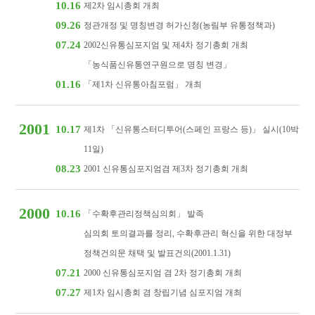
10.16
제2차 임시총회 개최
09.26
정관개정 및 명칭변경 허가신청(농림부 유통정책과)
07.24
2002신유통심포지엄 및 제4차 정기총회 개최
「농식품신유통연구원으로 명칭 변경」
01.16
「제1차 신유통아침포럼」 개최
2001
10.17
제1차 「신유통스터디투어(스페인 프랑스 등)」 실시(10박
11일)
08.23
2001 신유통심포지엄겸 제3차 정기총회 개최
2000
10.16
「수확후관리정책심의회」 발족
심의회 토의결과를 정리, 수확후관리 혁신을 위한 대정부
정책건의문 채택 및 발표건의(2001.1.31)
07.21
2000 신유통심포지엄 겸 2차 정기총회 개최
07.27
제1차 임시총회 겸 창립기념 심포지엄 개최