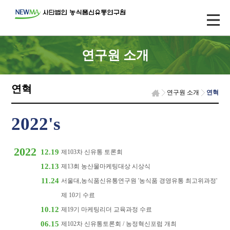
연구원 소개
연혁
연구원 소개
연혁
2022's
2022
12.19
제103차 신유통 토론회
12.13
제13회 농산물마케팅대상 시상식
11.24
서울대,농식품신유통연구원 '농식품 경영유통 최고위과정'
제 10기 수료
10.12
제19기 마케팅리더 교육과정 수료
06.15
제102차 신유통토론회 / 농정혁신포럼 개최