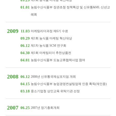
09.29
제1회 농식품 마케팅 혁신대상
01.01
농림수산식품부 장관초청 정책특강 및 신유통&ML 신년교
례회
2009
11.03
마케팅리더과정 제6기 수료
09.29
제1회 농식품 마케팅 혁신대상
06.12
제1차 농식품 SCM 연구회
04.30
제1회 마케팅리더 추천상품전
04.01
농림수산식품부 도농교류협력사업 참여
2008
06.12
2008년 신유통국제심포지엄 개최
04.15
농림수산식품부 농업경영컨설팅업체 인증 획득(재인증)
03.18
중소기업청 상인교육 위탁기관 선정
2007
06.25
2007년 정기총회개최