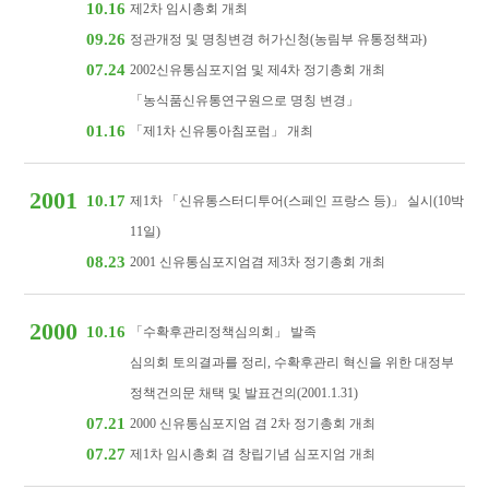
10.16
제2차 임시총회 개최
09.26
정관개정 및 명칭변경 허가신청(농림부 유통정책과)
07.24
2002신유통심포지엄 및 제4차 정기총회 개최
「농식품신유통연구원으로 명칭 변경」
01.16
「제1차 신유통아침포럼」 개최
2001
10.17
제1차 「신유통스터디투어(스페인 프랑스 등)」 실시(10박
11일)
08.23
2001 신유통심포지엄겸 제3차 정기총회 개최
2000
10.16
「수확후관리정책심의회」 발족
심의회 토의결과를 정리, 수확후관리 혁신을 위한 대정부
정책건의문 채택 및 발표건의(2001.1.31)
07.21
2000 신유통심포지엄 겸 2차 정기총회 개최
07.27
제1차 임시총회 겸 창립기념 심포지엄 개최