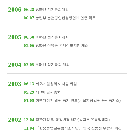
2006
06.28
2006년 정기총회개최
06.07
농림부 농업경영컨설팅업체 인증 획득
2005
06.30
2005년 정기총회개최
05.06
2005년 신유통 국제심포지엄 개최
2004
03.05
2004년 정기총회 개최
2003
06.13
제 2대 원철희 이사장 취임
05.29
제 3차 임시총회
01.09
정관개정안 법원 등기 완료(서울지방법원 용산등기소)
2002
12.04
정관개정 및 명칭변경 허가(농림부 유통정책과)
11.04
「한중농업교류협력조사단」 중국 산동성 수광시 파견