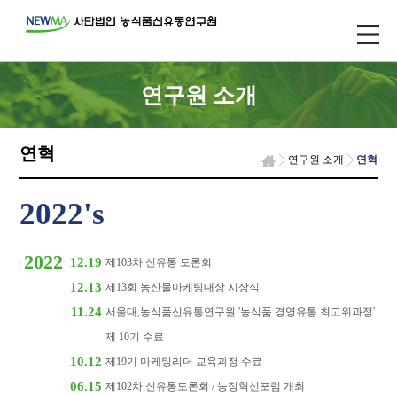
연구원 소개
연혁
연구원 소개
연혁
2022's
2022
12.19
제103차 신유통 토론회
12.13
제13회 농산물마케팅대상 시상식
11.24
서울대,농식품신유통연구원 '농식품 경영유통 최고위과정'
제 10기 수료
10.12
제19기 마케팅리더 교육과정 수료
06.15
제102차 신유통토론회 / 농정혁신포럼 개최