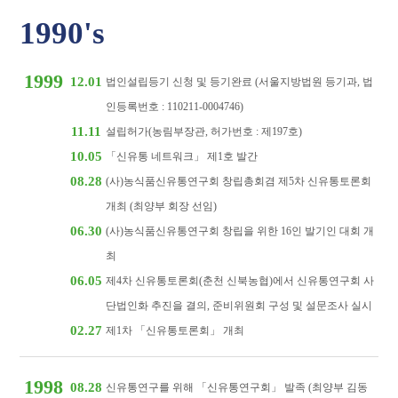
1990's
1999
12.01
법인설립등기 신청 및 등기완료 (서울지방법원 등기과, 법
인등록번호 : 110211-0004746)
11.11
설립허가(농림부장관, 허가번호 : 제197호)
10.05
「신유통 네트워크」 제1호 발간
08.28
(사)농식품신유통연구회 창립총회겸 제5차 신유통토론회
개최 (최양부 회장 선임)
06.30
(사)농식품신유통연구회 창립을 위한 16인 발기인 대회 개
최
06.05
제4차 신유통토론회(춘천 신북농협)에서 신유통연구회 사
단법인화 추진을 결의, 준비위원회 구성 및 설문조사 실시
02.27
제1차 「신유통토론회」 개최
1998
08.28
신유통연구를 위해 「신유통연구회」 발족 (최양부 김동