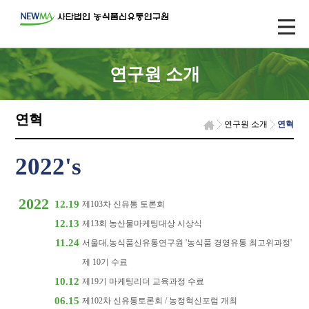
연구원 소개
연혁
연구원 소개
연혁
2022's
2022
12.19
제103차 신유통 토론회
12.13
제13회 농산물마케팅대상 시상식
11.24
서울대,농식품신유통연구원 '농식품 경영유통 최고위과정'
제 10기 수료
10.12
제19기 마케팅리더 교육과정 수료
06.15
제102차 신유통토론회 / 농정혁신포럼 개최