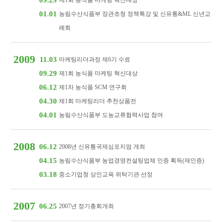
09.29
제1회 농식품 마케팅 혁신대상
01.01
농림수산식품부 장관초청 정책특강 및 신유통&ML 신년교
례회
2009
11.03
마케팅리더과정 제6기 수료
09.29
제1회 농식품 마케팅 혁신대상
06.12
제1차 농식품 SCM 연구회
04.30
제1회 마케팅리더 추천상품전
04.01
농림수산식품부 도농교류협력사업 참여
2008
06.12
2008년 신유통국제심포지엄 개최
04.15
농림수산식품부 농업경영컨설팅업체 인증 획득(재인증)
03.18
중소기업청 상인교육 위탁기관 선정
2007
06.25
2007년 정기총회개최