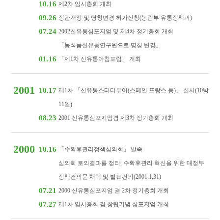
10.16
제2차 임시총회 개최
09.26
정관개정 및 명칭변경 허가신청(농림부 유통정책과)
07.24
2002신유통심포지엄 및 제4차 정기총회 개최
「농식품신유통연구원으로 명칭 변경」
01.16
「제1차 신유통아침포럼」 개최
2001
10.17
제1차 「신유통스터디투어(스페인 프랑스 등)」 실시(10박
11일)
08.23
2001 신유통심포지엄겸 제3차 정기총회 개최
2000
10.16
「수확후관리정책심의회」 발족
심의회 토의결과를 정리, 수확후관리 혁신을 위한 대정부
정책건의문 채택 및 발표건의(2001.1.31)
07.21
2000 신유통심포지엄 겸 2차 정기총회 개최
07.27
제1차 임시총회 겸 창립기념 심포지엄 개최