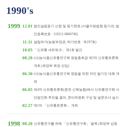
1990's
1999
12.01
법인설립등기 신청 및 등기완료 (서울지방법원 등기과, 법
인등록번호 : 110211-0004746)
11.11
설립허가(농림부장관, 허가번호 : 제197호)
10.05
「신유통 네트워크」 제1호 발간
08.28
(사)농식품신유통연구회 창립총회겸 제5차 신유통토론회
개최 (최양부 회장 선임)
06.30
(사)농식품신유통연구회 창립을 위한 16인 발기인 대회 개
최
06.05
제4차 신유통토론회(춘천 신북농협)에서 신유통연구회 사
단법인화 추진을 결의, 준비위원회 구성 및 설문조사 실시
02.27
제1차 「신유통토론회」 개최
1998
08.28
신유통연구를 위해 「신유통연구회」 발족 (최양부 김동