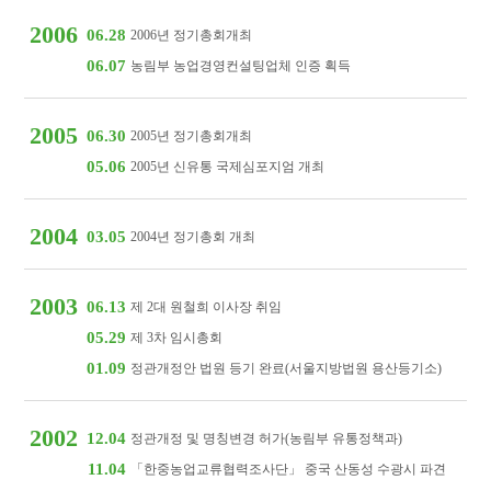
2006
06.28
2006년 정기총회개최
06.07
농림부 농업경영컨설팅업체 인증 획득
2005
06.30
2005년 정기총회개최
05.06
2005년 신유통 국제심포지엄 개최
2004
03.05
2004년 정기총회 개최
2003
06.13
제 2대 원철희 이사장 취임
05.29
제 3차 임시총회
01.09
정관개정안 법원 등기 완료(서울지방법원 용산등기소)
2002
12.04
정관개정 및 명칭변경 허가(농림부 유통정책과)
11.04
「한중농업교류협력조사단」 중국 산동성 수광시 파견