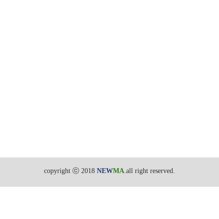
copyright ⓒ 2018
NEW
MA
.all right reserved.