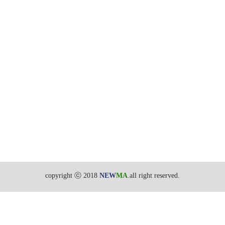
copyright ⓒ 2018
NEW
MA
.all right reserved.