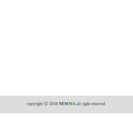
copyright ⓒ 2018
NEW
MA
.all right reserved.